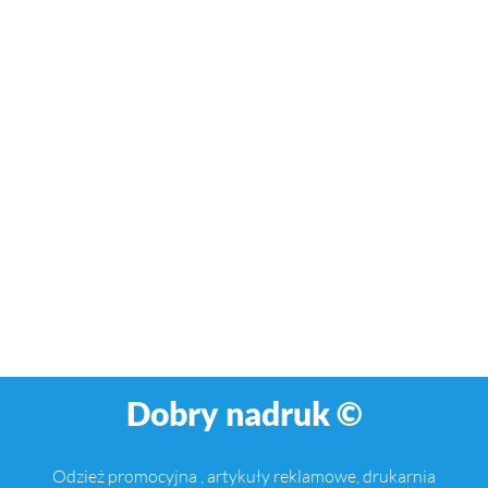
Dobry nadruk ©
Odzież promocyjna , artykuły reklamowe, drukarnia