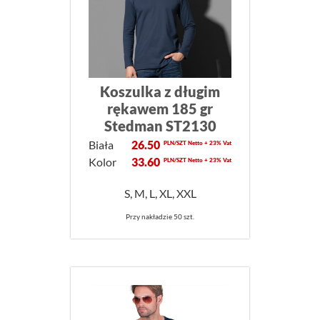
Koszulka z długim
rękawem 185 gr
Stedman ST2130
Biała
26.50
PLN/SZT Netto + 23% Vat
Kolor
33.60
PLN/SZT Netto + 23% Vat
S, M, L, XL, XXL
Przy nakładzie 50 szt.