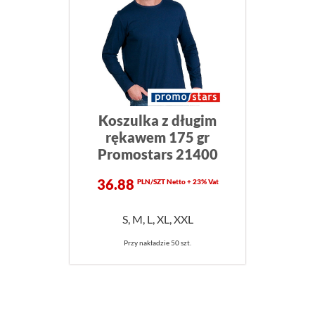
Koszulka z długim
rękawem 175 gr
Promostars 21400
36.88
PLN/SZT Netto + 23% Vat
S, M, L, XL, XXL
Przy nakładzie 50 szt.