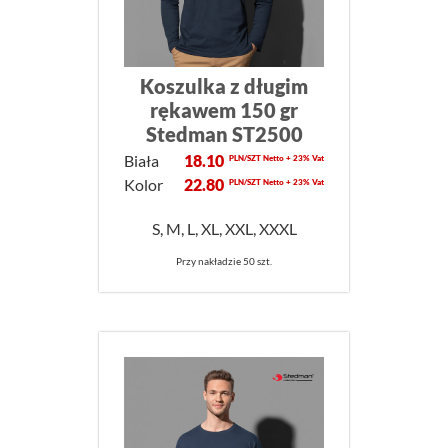
Koszulka z długim
rękawem 150 gr
Stedman ST2500
Biała
18.10
PLN/SZT Netto + 23% Vat
Kolor
22.80
PLN/SZT Netto + 23% Vat
S, M, L, XL, XXL, XXXL
Przy nakładzie 50 szt.