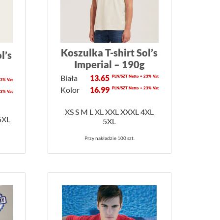
Koszulka T-shirt Sol’s
l’s
Imperial – 190g
Biała
13.65
PLN/SZT Netto + 23% Vat
23% Vat
Kolor
16.99
PLN/SZT Netto + 23% Vat
23% Vat
XS S M L XL XXL XXXL 4XL
5XL
5XL
Przy nakładzie 100 szt.