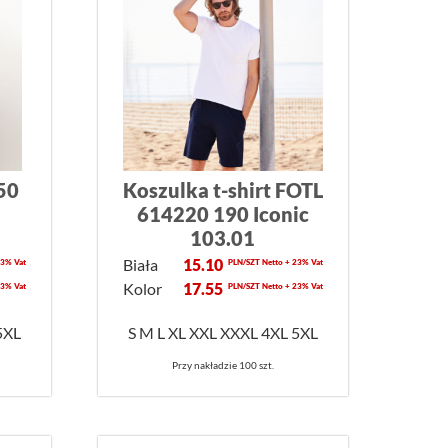
150
Koszulka t-shirt FOTL
614220 190 Iconic
103.01
Biała
15.10
23% Vat
PLN/SZT Netto + 23% Vat
Kolor
17.55
23% Vat
PLN/SZT Netto + 23% Vat
5XL
S M L XL XXL XXXL 4XL 5XL
Przy nakładzie 100 szt.