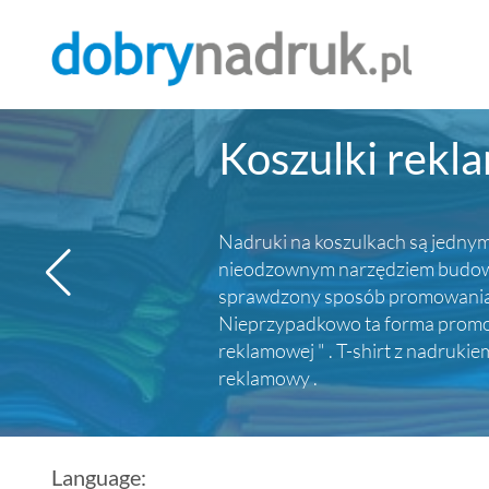
Koszulki rekl
Nadruki na koszulkach są jednym 
nieodzownym narzędziem budowy p
sprawdzony sposób promowania ma
Nieprzypadkowo ta forma promocj
reklamowej " . T-shirt z nadruki
reklamowy .
Language: