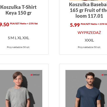
Koszulka Baseba
Koszulka T-Shirt
165 gr Fruit of th
Keya 150 gr
loom 117.01
9.50
PLN/SZT Netto + 23% Vat
5.99
PLN/SZT Netto + 23% V
WYPRZEDAŻ
S M L XL XXL
XXXL
Przy nakładzie 50 szt.
Przy nakładzie 50 szt.