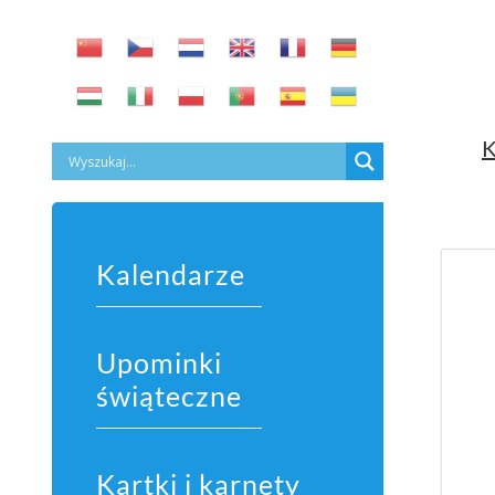
K
Kalendarze
Upominki
świąteczne
Kartki i karnety