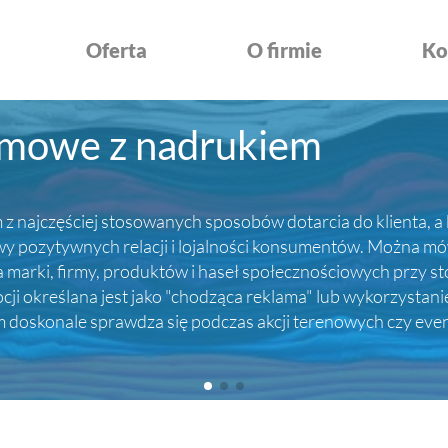
Oferta
O firmie
Ko
amowe z nadrukiem
z najczęściej stosowanych sposobów dotarcia do klienta, a 
ozytywnych relacji i lojalności konsumentów. Można mówić
rki, firmy, produktów i haseł społecznościowych przy sto
i określana jest jako "chodząca reklama" lub wykorzystani
em doskonale sprawdza się podczas akcji terenowych czy ev