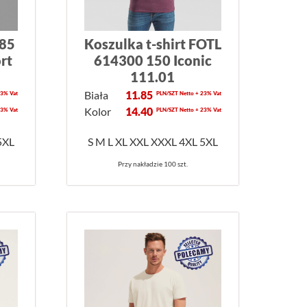
185
Koszulka t-shirt FOTL
rt
614300 150 Iconic
111.01
Biała
11.85
23% Vat
PLN/SZT Netto + 23% Vat
Kolor
14.40
23% Vat
PLN/SZT Netto + 23% Vat
5XL
S M L XL XXL XXXL 4XL 5XL
Przy nakładzie 100 szt.