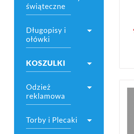
świąteczne
Długopisy i
ołówki
KOSZULKI
Odzież
reklamowa
Torby i Plecaki