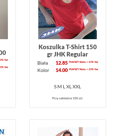
Koszulka T-Shirt 150
600
gr JHK Regular
23% Vat
Biała
12.85
PLN/SZT Netto + 23% Vat
23% Vat
Kolor
14.00
PLN/SZT Netto + 23% Vat
S M L XL XXL
Przy nakładzie 100 szt.