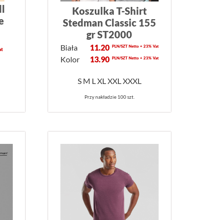
ll
Koszulka T-Shirt
e
Stedman Classic 155
gr ST2000
Biała
11.20
PLN/SZT Netto + 23% Vat
at
Kolor
13.90
PLN/SZT Netto + 23% Vat
S M L XL XXL XXXL
Przy nakładzie 100 szt.