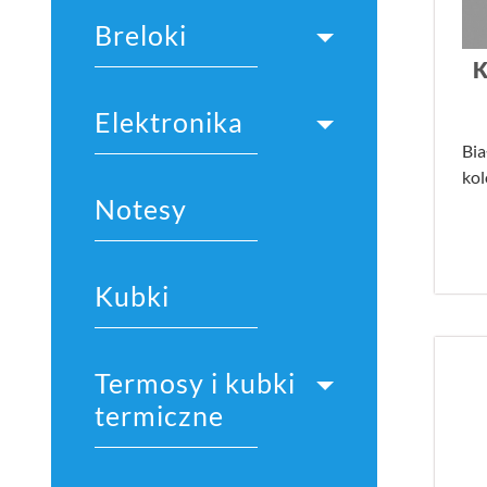
Breloki
K
Elektronika
Bia
kol
Notesy
Kubki
Termosy i kubki
termiczne