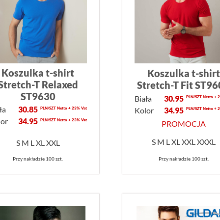
Koszulka t-shirt
Koszulka t-shirt
Stretch-T Relaxed
Stretch-T Fit ST9
ST9630
Biała
30.95
PLN/SZT Netto + 
ła
30.85
Kolor
34.95
PLN/SZT Netto + 23% Vat
PLN/SZT Netto + 
lor
34.95
PLN/SZT Netto + 23% Vat
PROMOCJA
S M L XL XXL XXXL
S M L XL XXL
Przy nakładzie 100 szt.
Przy nakładzie 100 szt.