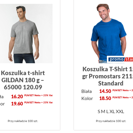
Koszulka T-Shirt 
Koszulka t-shirt
gr Promostars 21
GILDAN 180 g –
Standard
65000 120.09
Biała
14.50
PLN/SZT Netto + 
ła
16.20
PLN/SZT Netto + 23% Vat
Kolor
18.50
PLN/SZT Netto + 
lor
19.60
PLN/SZT Netto + 23% Vat
S M L XL XXL
Przy nakładzie 100 szt.
Przy nakładzie 100 szt.