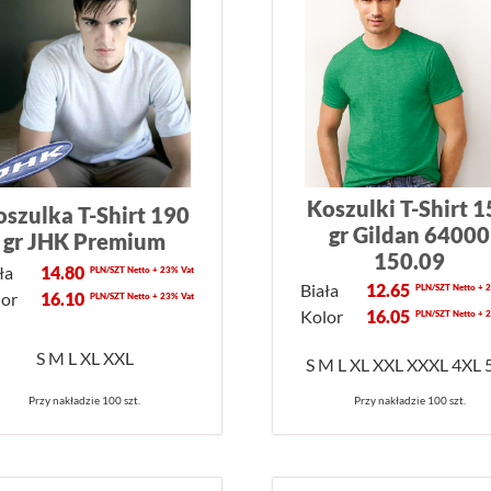
Koszulki T-Shirt 
oszulka T-Shirt 190
gr Gildan 64000
gr JHK Premium
150.09
ła
14.80
PLN/SZT Netto + 23% Vat
Biała
12.65
PLN/SZT Netto + 
lor
16.10
PLN/SZT Netto + 23% Vat
Kolor
16.05
PLN/SZT Netto + 
S M L XL XXL
S M L XL XXL XXXL 4XL 
Przy nakładzie 100 szt.
Przy nakładzie 100 szt.