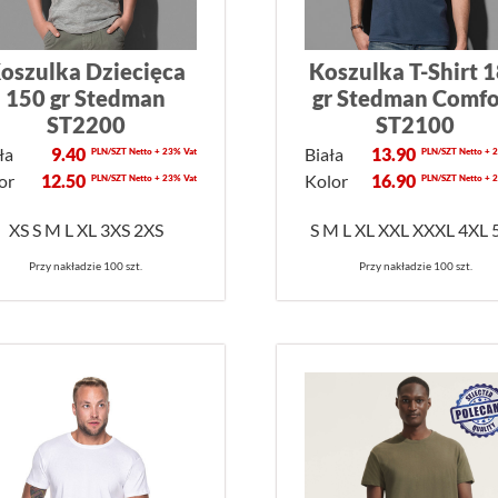
oszulka Dziecięca
Koszulka T-Shirt 
150 gr Stedman
gr Stedman Comfo
ST2200
ST2100
ła
9.40
Biała
13.90
PLN/SZT Netto + 23% Vat
PLN/SZT Netto + 
or
12.50
Kolor
16.90
PLN/SZT Netto + 23% Vat
PLN/SZT Netto + 
XS S M L XL 3XS 2XS
S M L XL XXL XXXL 4XL 
Przy nakładzie 100 szt.
Przy nakładzie 100 szt.