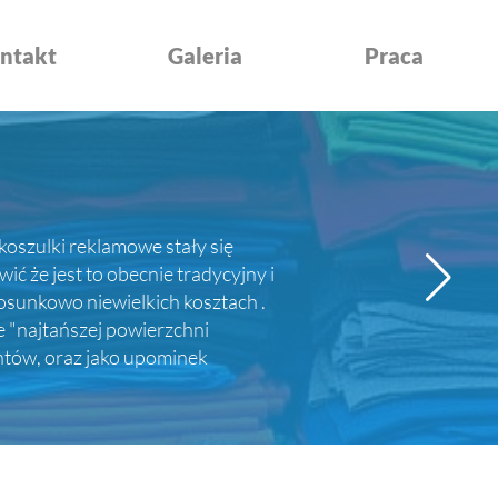
ntakt
Galeria
Praca
koszulki reklamowe stały się
 że jest to obecnie tradycyjny i
sunkowo niewielkich kosztach .
e "najtańszej powierzchni
entów, oraz jako upominek