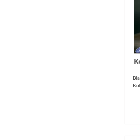
K
Bia
Ko