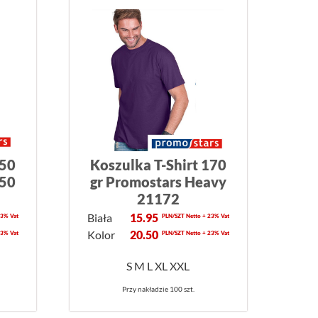
150
Koszulka T-Shirt 170
150
gr Promostars Heavy
21172
Biała
15.95
23% Vat
PLN/SZT Netto + 23% Vat
Kolor
20.50
23% Vat
PLN/SZT Netto + 23% Vat
S M L XL XXL
Przy nakładzie 100 szt.