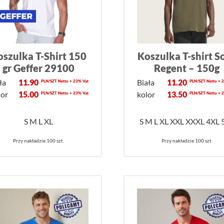
oszulka T-Shirt 150
Koszulka T-shirt So
gr Geffer 29100
Regent – 150g
ła
11.90
Biała
11.20
PLN/SZT Netto + 23% Vat
PLN/SZT Netto + 
lor
15.00
kolor
13.50
PLN/SZT Netto + 23% Vat
PLN/SZT Netto + 
S M L XL
S M L XL XXL XXXL 4XL 
Przy nakładzie 100 szt.
Przy nakładzie 100 szt.