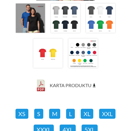
KARTA PRODUKTU
XS
S
M
L
XL
XXL
XXXL
4XL
5XL