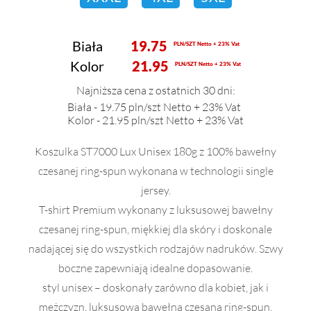
Biała
19.75
PLN/SZT Netto + 23% Vat
Kolor
21.95
PLN/SZT Netto + 23% Vat
Najniższa cena z ostatnich 30 dni:
Biała - 19.75 pln/szt Netto + 23% Vat
Kolor - 21.95 pln/szt Netto + 23% Vat
Koszulka ST7000 Lux Unisex 180g z 100% bawełny
czesanej ring-spun wykonana w technologii single
jersey.
T-shirt Premium wykonany z luksusowej bawełny
czesanej ring-spun, miękkiej dla skóry i doskonale
nadającej się do wszystkich rodzajów nadruków. Szwy
boczne zapewniają idealne dopasowanie.
styl unisex – doskonały zarówno dla kobiet, jak i
mężczyzn, luksusowa bawełna czesana ring-spun,