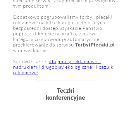
specjalny serwis TorbyiPlecaki.pl poświęcony
tym produktom.
Dodatkowo pogrupowaliśmy torby i plecaki
reklamowe na kilka kategorii, do których
bezpośredni dostęp uzyskacie Państwo
poprzez kliknięcie na grafikę z nazwą
kategorii co spowoduje automatyczne
przekierowanie do serwisu
TorbyiPlecaki.pl
w nowej karcie.
Sprawdź Także:
długopisy reklamowe z
nadrukiem
|
długopisy ekologiczne
|
koszulki
reklamowe
Teczki
konferencyjne