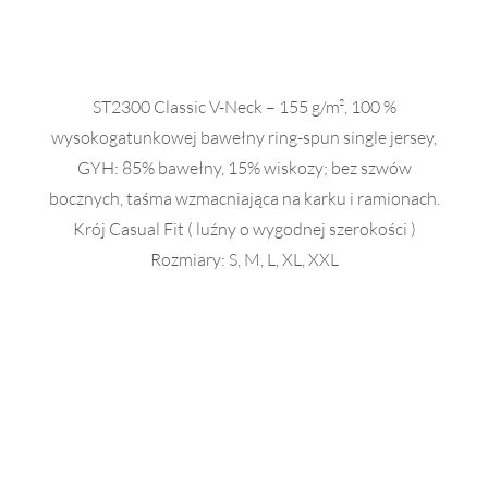
ST2300 Classic V-Neck – 155 g/m², 100 %
wysokogatunkowej bawełny ring-spun single jersey,
GYH: 85% bawełny, 15% wiskozy; bez szwów
bocznych, taśma wzmacniająca na karku i ramionach.
Krój Casual Fit ( luźny o wygodnej szerokości )
Rozmiary: S, M, L, XL, XXL