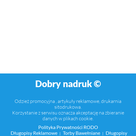
Dobry nadruk ©
Odzież promocyjna , artykuły reklamowe, drukarnia
sitodrukowa.
Korzystanie z serwisu oznacza akceptację na zbieranie
danych w plikach cookie.
Polityka Prywatności RODO
Długopisy Reklamowe
Torby Bawełniane
Długopisy
|
|