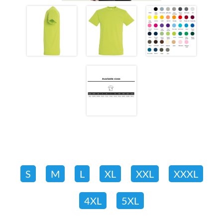
S
M
L
XL
XXL
XXXL
4XL
5XL