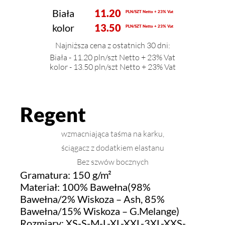
Biała
11.20
PLN/SZT Netto + 23% Vat
kolor
13.50
PLN/SZT Netto + 23% Vat
Najniższa cena z ostatnich 30 dni:
Biała - 11.20 pln/szt Netto + 23% Vat
kolor - 13.50 pln/szt Netto + 23% Vat
Regent
wzmacniająca taśma na karku,
ściągacz z dodatkiem elastanu
Bez szwów bocznych
Gramatura: 150 g/m²
Materiał: 100% Bawełna(98%
Bawełna/2% Wiskoza – Ash, 85%
Bawełna/15% Wiskoza – G.Melange)
Rozmiary: XS-S-M-L-XL-XXL-3XL-XXS-