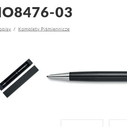
O8476-03
opisy
/
Komplety Piśmiennicze