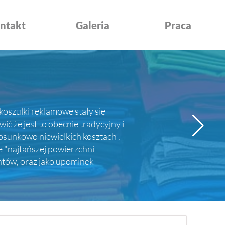
ntakt
Galeria
Praca
koszulki reklamowe stały się
 że jest to obecnie tradycyjny i
sunkowo niewielkich kosztach .
e "najtańszej powierzchni
entów, oraz jako upominek