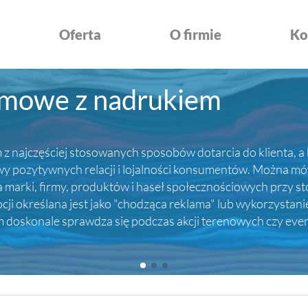
Oferta
O firmie
Ko
amowe z nadrukiem
z najczęściej stosowanych sposobów dotarcia do klienta, a 
ozytywnych relacji i lojalności konsumentów. Można mówić
rki, firmy, produktów i haseł społecznościowych przy sto
i określana jest jako "chodząca reklama" lub wykorzystani
em doskonale sprawdza się podczas akcji terenowych czy ev