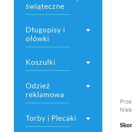
świąteczne
Długopisy i
ołówki
Koszulki
Odzież
reklamowa
Prze
Nieb
Torby i Plecaki
Skon