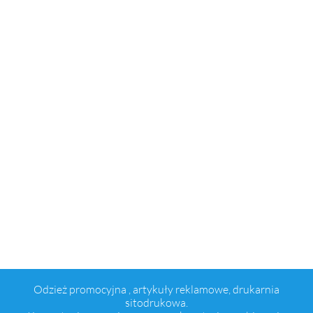
Odzież promocyjna , artykuły reklamowe, drukarnia
sitodrukowa.