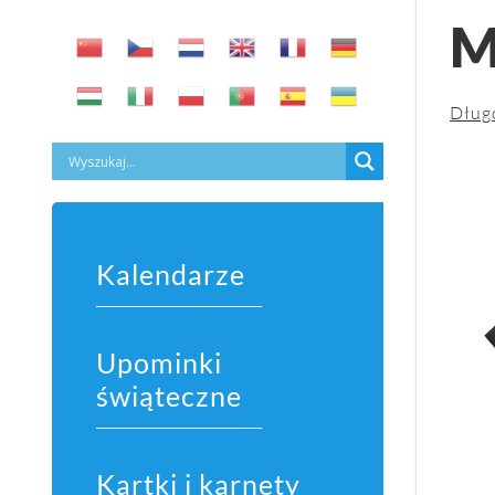
M
Dług
Kalendarze
Upominki
świąteczne
Kartki i karnety