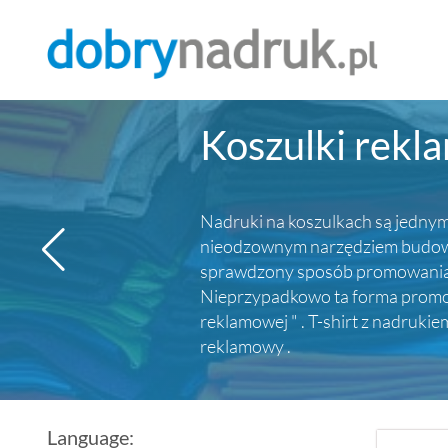
Koszulki rekl
Nadruki na koszulkach są jednym 
nieodzownym narzędziem budowy p
sprawdzony sposób promowania ma
Nieprzypadkowo ta forma promocj
reklamowej " . T-shirt z nadruki
reklamowy .
Language: