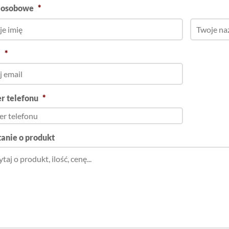
 osobowe
*
l
*
r telefonu
*
anie o produkt