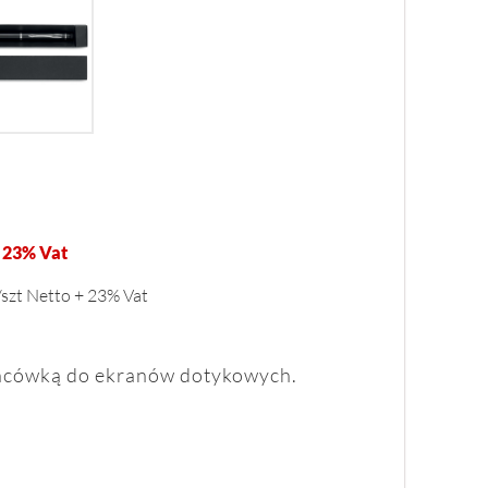
 23% Vat
/szt Netto + 23% Vat
ońcówką do ekranów dotykowych.