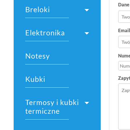
Dane
Breloki
Emai
Elektronika
Notesy
Nume
Kubki
Zapyt
Termosy i kubki
termiczne