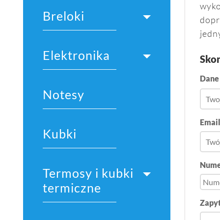
wyko
Breloki
dopr
jedn
Elektronika
Skon
Dane
Notesy
Emai
Kubki
Nume
Termosy i kubki
termiczne
Zapyt