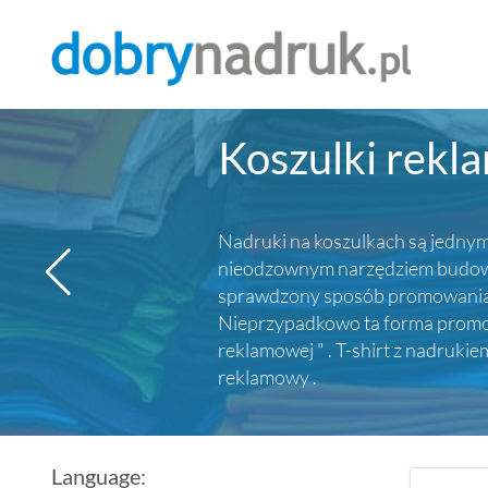
Koszulki rekl
Nadruki na koszulkach są jednym 
nieodzownym narzędziem budowy p
sprawdzony sposób promowania ma
Nieprzypadkowo ta forma promocj
reklamowej " . T-shirt z nadruki
reklamowy .
Language: