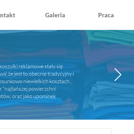
ntakt
Galeria
Praca
koszulki reklamowe stały się
 że jest to obecnie tradycyjny i
sunkowo niewielkich kosztach .
e "najtańszej powierzchni
entów, oraz jako upominek