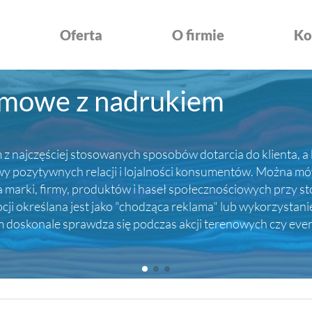
Oferta
O firmie
Ko
amowe z nadrukiem
z najczęściej stosowanych sposobów dotarcia do klienta, a 
ozytywnych relacji i lojalności konsumentów. Można mówić
rki, firmy, produktów i haseł społecznościowych przy sto
i określana jest jako "chodząca reklama" lub wykorzystani
em doskonale sprawdza się podczas akcji terenowych czy ev