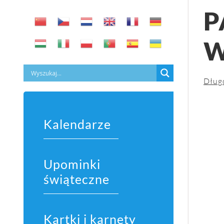
P
W
Dług
Kalendarze
Upominki
świąteczne
Kartki i karnety