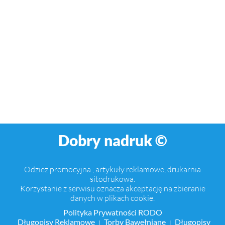
Dobry nadruk ©
Odzież promocyjna , artykuły reklamowe, drukarnia
sitodrukowa.
Korzystanie z serwisu oznacza akceptację na zbieranie
danych w plikach cookie.
Polityka Prywatności RODO
Długopisy Reklamowe
Torby Bawełniane
Długopisy
|
|