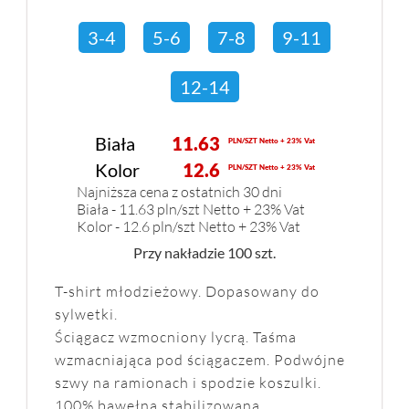
3-4
5-6
7-8
9-11
12-14
Biała
11.63
PLN/SZT Netto + 23% Vat
Kolor
12.6
PLN/SZT Netto + 23% Vat
Najniższa cena z ostatnich 30 dni
Biała - 11.63 pln/szt Netto + 23% Vat
Kolor - 12.6 pln/szt Netto + 23% Vat
Przy nakładzie 100 szt.
T-shirt młodzieżowy. Dopasowany do
sylwetki.
Ściągacz wzmocniony lycrą. Taśma
wzmacniająca pod ściągaczem. Podwójne
szwy na ramionach i spodzie koszulki.
100% bawełna stabilizowana.