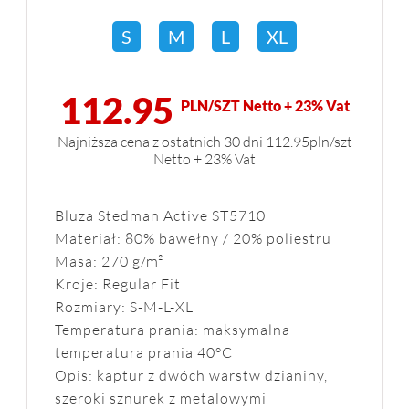
S
M
L
XL
112.95
PLN/SZT Netto + 23% Vat
Najniższa cena z ostatnich 30 dni 112.95pln/szt
Netto + 23% Vat
Bluza Stedman Active ST5710
Materiał: 80% bawełny / 20% poliestru
Masa: 270 g/m²
Kroje: Regular Fit
Rozmiary: S-M-L-XL
Temperatura prania: maksymalna
temperatura prania 40°C
Opis: kaptur z dwóch warstw dzianiny,
szeroki sznurek z metalowymi