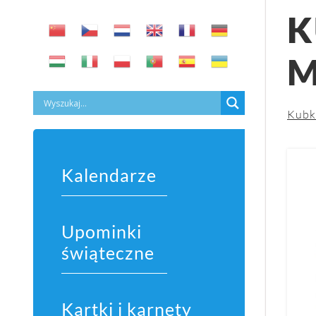
K
M
Kubk
Kalendarze
Upominki
świąteczne
Kartki i karnety