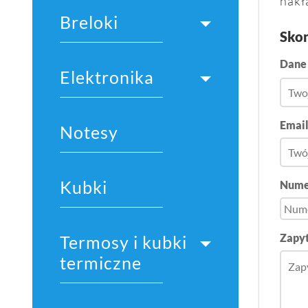
nakł
Breloki
Skon
Dane
Elektronika
Emai
Notesy
Kubki
Nume
Zapyt
Termosy i kubki
termiczne