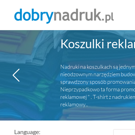
Koszulki rekl
Nadruki na koszulkach są jednym 
nieodzownym narzędziem budowy p
sprawdzony sposób promowania ma
Nieprzypadkowo ta forma promocj
reklamowej " . T-shirt z nadruki
reklamowy .
Language: