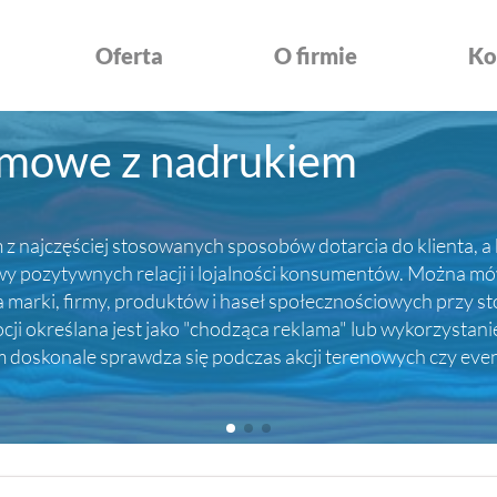
Oferta
O firmie
Ko
amowe z nadrukiem
z najczęściej stosowanych sposobów dotarcia do klienta, a 
ozytywnych relacji i lojalności konsumentów. Można mówić
rki, firmy, produktów i haseł społecznościowych przy sto
i określana jest jako "chodząca reklama" lub wykorzystani
em doskonale sprawdza się podczas akcji terenowych czy ev