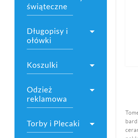
świąteczne
Długopisy i
ołówki
Koszulki
Odzież
reklamowa
Tome
bard
Torby i Plecaki
cera