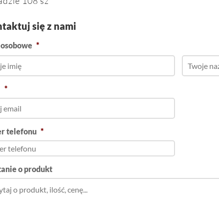
adzie 108 sz
taktuj się z nami
 osobowe
*
l
*
r telefonu
*
anie o produkt