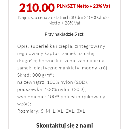
210.00
PLN/SZT Netto + 23% Vat
Najniższa cena z ostatnich 30 dni 210.00pln/szt
Netto + 23% Vat
Przy nakładzie 5 szt.
Opis: superlekka i ciepła; zintegrowany
regulowany kaptur; zamek na całej
długości; boczne kieszenie zapinane na
zamek; elastyczne mankiety; modny krój
Skład: 300 g/m² ;
na zewnątrz: 100% nylon (20D);
podszewka: 100% nylon (20D),
wypełnienie: 100% poliester (pikowany
wzór);
Rozmiary: S, M, L, XL, 2XL, 3XL
Skontaktuj się z nami