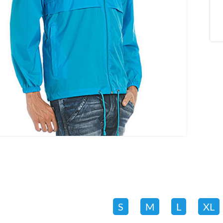
S
M
L
XL