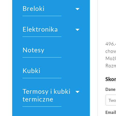
Breloki
Elektronika
496.
Notesy
chow
Możl
Rozm
Kubki
Skon
Dane
Termosy i kubki
termiczne
Emai