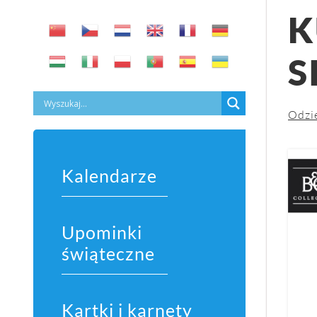
K
S
Odzi
Kalendarze
Upominki
świąteczne
Kartki i karnety