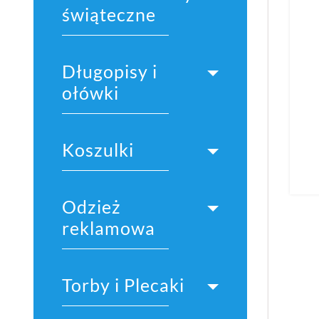
świąteczne
Długopisy i
ołówki
Koszulki
Odzież
reklamowa
Torby i Plecaki