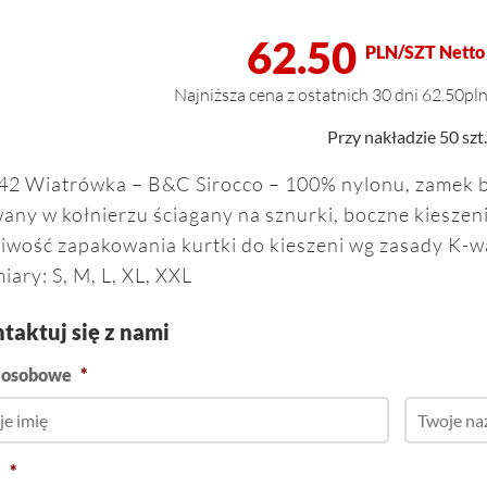
62.50
PLN/SZT Netto
Najniższa cena z ostatnich 30 dni 62.50pl
Przy nakładzie 50 szt.
42 Wiatrówka – B&C Sirocco – 100% nylonu, zamek bł
any w kołnierzu ściagany na sznurki, boczne kieszeni
iwość zapakowania kurtki do kieszeni wg zasady K-
iary: S, M, L, XL, XXL
taktuj się z nami
 osobowe
*
l
*