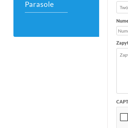
Parasole
Nume
Zapyt
CAP