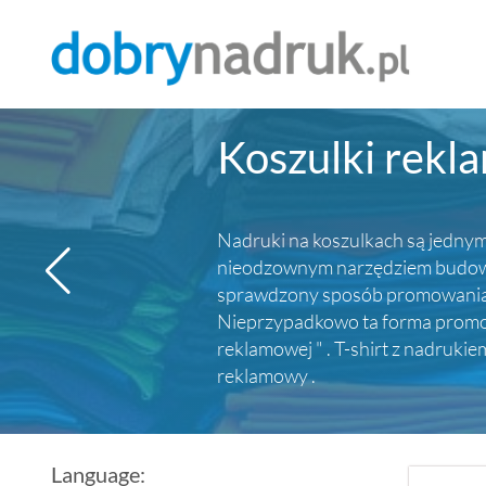
Koszulki rekl
Nadruki na koszulkach są jednym 
nieodzownym narzędziem budowy p
sprawdzony sposób promowania ma
Nieprzypadkowo ta forma promocj
reklamowej " . T-shirt z nadruki
reklamowy .
Language: