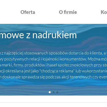
Oferta
O firmie
Ko
amowe z nadrukiem
z najczęściej stosowanych sposobów dotarcia do klienta, a 
ozytywnych relacji i lojalności konsumentów. Można mówić
rki, firmy, produktów i haseł społecznościowych przy sto
i określana jest jako "chodząca reklama" lub wykorzystani
em doskonale sprawdza się podczas akcji terenowych czy ev