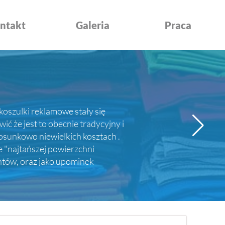
ntakt
Galeria
Praca
koszulki reklamowe stały się
 że jest to obecnie tradycyjny i
sunkowo niewielkich kosztach .
e "najtańszej powierzchni
entów, oraz jako upominek