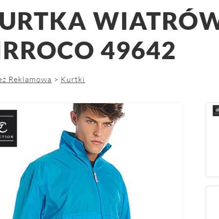
URTKA WIATRÓ
IRROCO 49642
eż Reklamowa
>
Kurtki