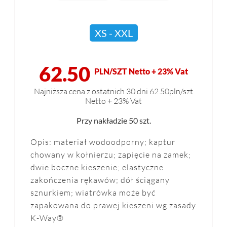
XS - XXL
62.50
PLN/SZT Netto + 23% Vat
Najniższa cena z ostatnich 30 dni 62.50pln/szt
Netto + 23% Vat
Przy nakładzie 50 szt.
Opis: materiał wodoodporny; kaptur
chowany w kołnierzu; zapięcie na zamek;
dwie boczne kieszenie; elastyczne
zakończenia rękawów; dół ściągany
sznurkiem; wiatrówka może być
zapakowana do prawej kieszeni wg zasady
K-Way®