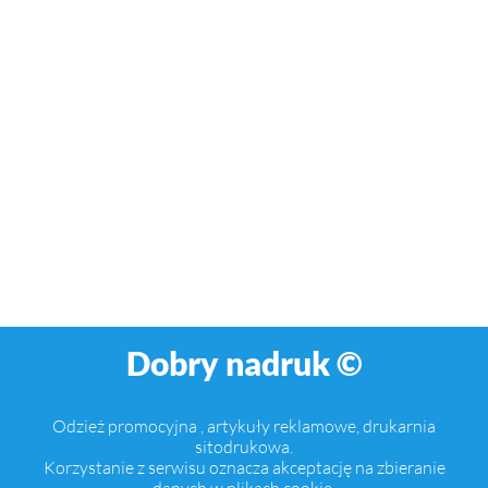
Dobry nadruk ©
Odzież promocyjna , artykuły reklamowe, drukarnia
sitodrukowa.
Korzystanie z serwisu oznacza akceptację na zbieranie
danych w plikach cookie.