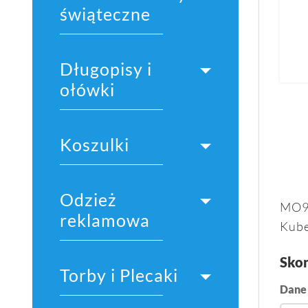
świąteczne
Długopisy i
ołówki
Koszulki
Odzież
MO9
reklamowa
Kube
Skon
Torby i Plecaki
Dane