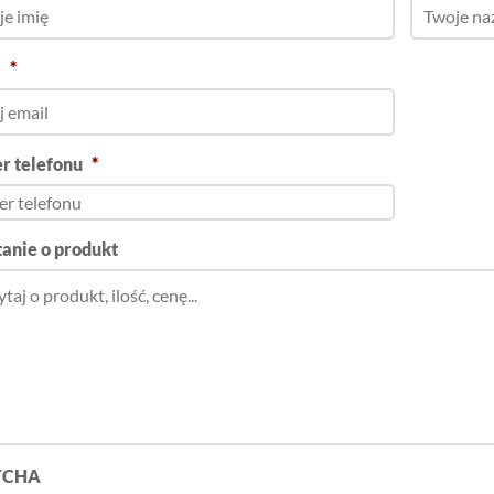
l
*
r telefonu
*
anie o produkt
TCHA