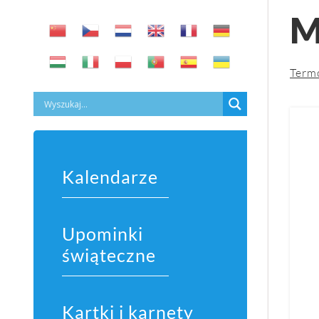
M
Term
Kalendarze
Upominki
świąteczne
Kartki i karnety