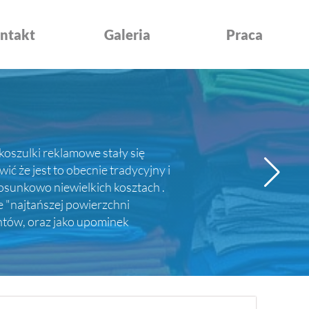
ntakt
Galeria
Praca
koszulki reklamowe stały się
 że jest to obecnie tradycyjny i
sunkowo niewielkich kosztach .
e "najtańszej powierzchni
entów, oraz jako upominek