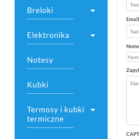
Breloki
Emai
Elektronika
Nume
Notesy
Zapyt
Kubki
Termosy i kubki
termiczne
CAP