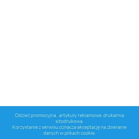
Odzież promocyjna , artykuły reklamowe, drukarnia
sitodrukowa.
Korzystanie z serwisu oznacza akceptację na zbieranie
danych w plikach cookie.