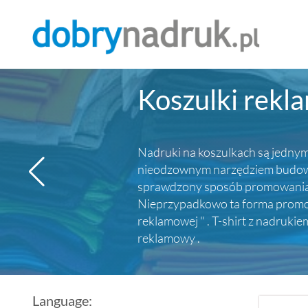
Koszulki rekl
Nadruki na koszulkach są jednym 
nieodzownym narzędziem budowy p
sprawdzony sposób promowania ma
Nieprzypadkowo ta forma promocj
reklamowej " . T-shirt z nadruki
reklamowy .
Language: