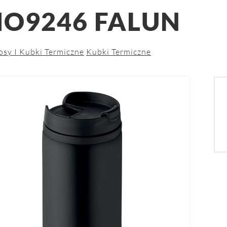
O9246 FALUN
osy I Kubki Termiczne
Kubki Termiczne