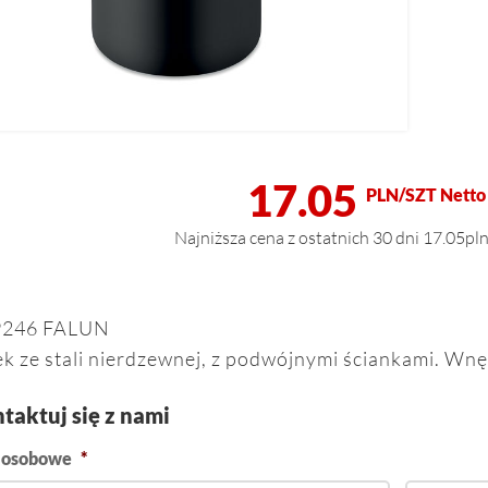
17.05
PLN/SZT Netto
Najniższa cena z ostatnich 30 dni 17.05pl
246 FALUN
k ze stali nierdzewnej, z podwójnymi ściankami. Wnęt
taktuj się z nami
 osobowe
*