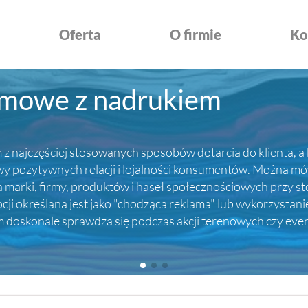
Oferta
O firmie
Ko
amowe z nadrukiem
z najczęściej stosowanych sposobów dotarcia do klienta, a 
ozytywnych relacji i lojalności konsumentów. Można mówić
rki, firmy, produktów i haseł społecznościowych przy sto
i określana jest jako "chodząca reklama" lub wykorzystani
em doskonale sprawdza się podczas akcji terenowych czy ev