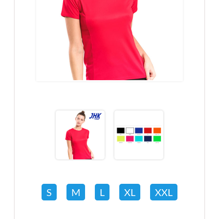
S
M
L
XL
XXL