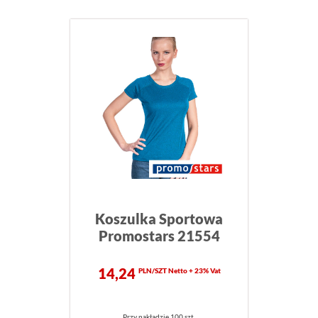
Koszulka Sportowa
Promostars 21554
14,24
PLN/SZT Netto + 23% Vat
Przy nakładzie 100 szt.