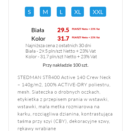
S
M
L
XL
XXL
Biała
29.5
PLN/SZT Netto + 23% Vat
Kolor
31.7
PLN/SZT Netto + 23% Vat
Najniższa cena z ostatnich 30 dni
Biała - 29.5 pln/szt Netto + 23% Vat
Kolor - 31.7 pln/szt Netto + 23% Vat
Przy nakładzie 100 szt.
STEDMAN ST8400 Active 140 Crew Neck
– 140g/m2, 100% ACTIVE-DRY poliestru,
mesh. Siateczka o drobnych oczkach,
etykietka z przepisem prania w wstawki,
wstawki, mała metka rozmiarowa na
karku, rozciągliwa dzianina, kontrastująca
taśma przy szyi (CBY), dekoracyjne szwy,
rękawy wrabiane