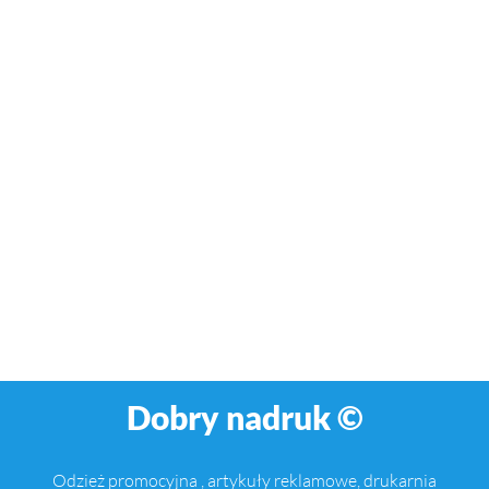
Dobry nadruk ©
Odzież promocyjna , artykuły reklamowe, drukarnia